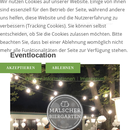
Wir nutzen Cookies auf unserer Website. Einige von ihnen
sind essenziell für den Betrieb der Seite, während andere
uns helfen, diese Website und die Nutzererfahrung zu
Weitere Hinweise zur Verwendung von Google Maps in unserer
verbessern (Tracking Cookies). Sie können selbst
Datenschutzerklärung.
entscheiden, ob Sie die Cookies zulassen möchten. Bitte
beachten Sie, dass bei einer Ablehnung womöglich nicht
mehr alle Funktionalitäten der Seite zur Verfügung stehen.
Eventlocation
AKZEPTIEREN
ABLEHNEN
Weitere Informationen
|
Impressum